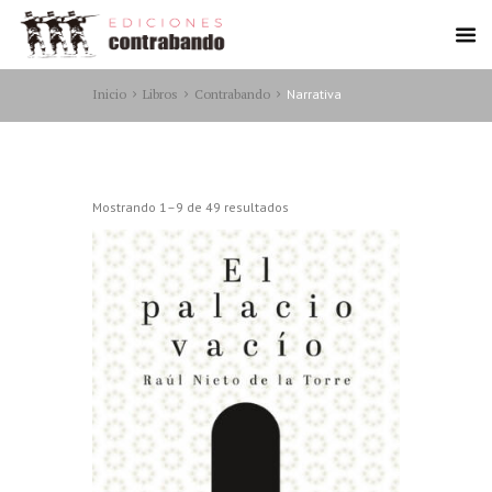
Inicio
Libros
Contrabando
Narrativa
Ordenado
Mostrando 1–9 de 49 resultados
por
los
últimos